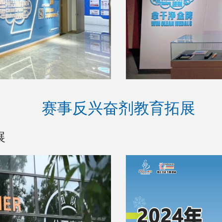
赛事反兴奋剂教育拓展
展